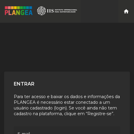
ENTRAR
Para ter acesso e baixar os dados e informações da
PLANGEA é necessário estar conectado a um
usuário cadastrado (login). Se você ainda não tem
cadastro na plataforma, clique em “Registre-se”.
E-mail